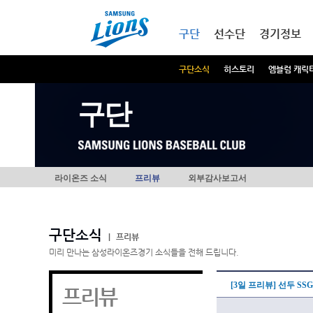
본문내용 바로가기
메인메뉴 바로가기
구단
선수단
경기정보
구단소식
히스토리
엠블럼 캐릭
구단
라이온즈 소식
프리뷰
외부감사보고서
구단소식
|
프리뷰
미리 만나는 삼성라이온즈경기 소식들을 전해 드립니다.
[3일 프리뷰] 선두 SS
프리뷰