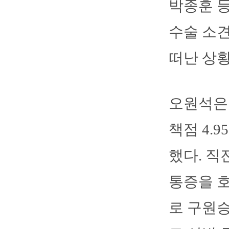
박종훈 
수술 소견
떠난 상황
오원석은 
책점 4.
했다. 직
통증을 호
로 구원승