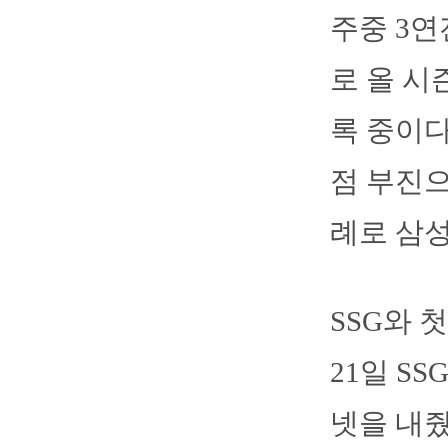
주중 3
로 올 시즌
록 중이다
점 부진으
례로 삼성
SSG와 
21일 S
넷을 내줬