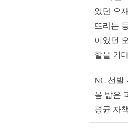
였던 오재
뜨리는 등
이었던 오
할을 기
NC 선발
음 밟은 
평균 자책점