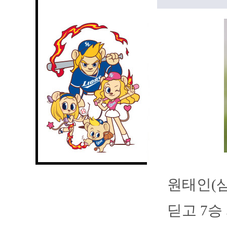
원태인(삼
딛고 7승