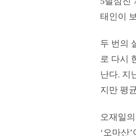
5탈삼진 
태인이 보
두 번의 
로 다시 
난다. 지
지만 평균
오재일의 
‘오마산’