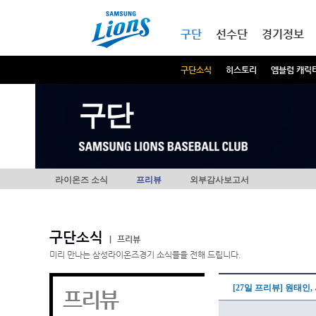
본문내용 바로가기
메인메뉴 바로가기
구단
선수단
경기정보
구단소식
히스토리
엠블럼 캐릭
구단
라이온즈 소식
프리뷰
외부감사보고서
구단소식
|
프리뷰
미리 만나는 삼성라이온즈경기 소식들을 전해 드립니다.
[27일 프리뷰] 원태인
프리뷰