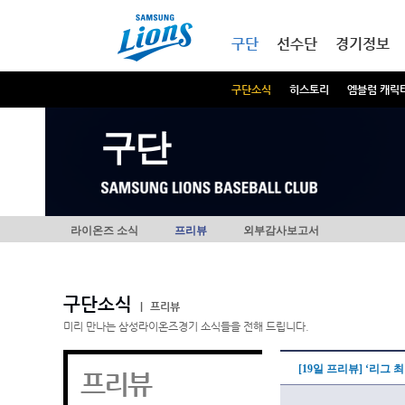
본문내용 바로가기
메인메뉴 바로가기
구단
선수단
경기정보
구단소식
히스토리
엠블럼 캐릭
구단
라이온즈 소식
프리뷰
외부감사보고서
구단소식
|
프리뷰
미리 만나는 삼성라이온즈경기 소식들을 전해 드립니다.
[19일 프리뷰] ‘리그 
프리뷰