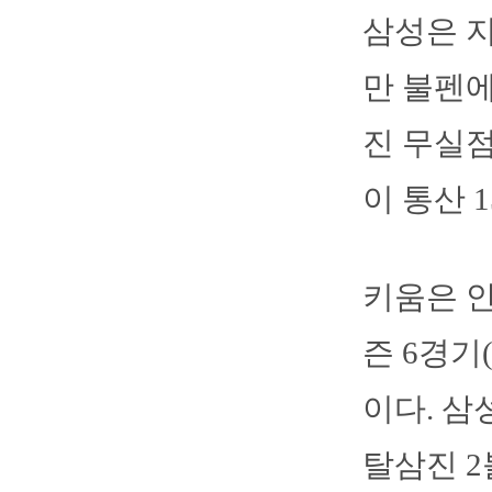
삼성은 지
만 불펜에
진 무실
이 통산 
키움은 안
즌 6경기
이다. 삼
탈삼진 2