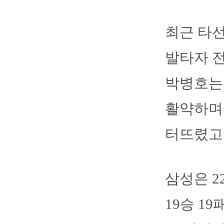
최근 타선
발타자 전
박병호는 
활약하며
터뜨렸고 
삼성은 2
19승 1