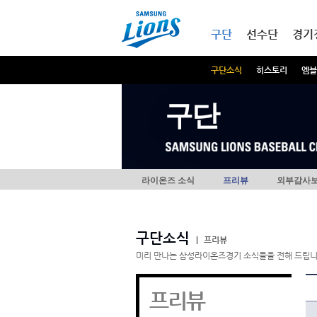
본문내용 바로가기
메인메뉴 바로가기
구단
선수단
경기
구단소식
히스토리
엠블
구단
라이온즈 소식
프리뷰
외부감사
구단소식
|
프리뷰
미리 만나는 삼성라이온즈경기 소식들을 전해 드립니
프리뷰