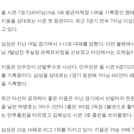
올 시즌 7경기(45이닝) 6승 1패 평균자책점 1.00을 기록중인 
키움을 상대로는 시즌 첫 등판이다. 최근 3경기 연속 7이닝 이
고 있다.
삼성은 지난 18일 경기에서 3-15로 대패를 당했다. 다만 불펜
닝 3탈삼진 무실점 퍼펙트피칭을 선보였고 타선에서는 오재일이 
키움은 안우진이 선발투수로 나선다. 안우진은 올 시즌 6경기(25⅓이
를 기록중이다. 삼성을 상대로는 1경기 등판해 3이닝 4피안타 4탈
을 기록했다.
최근 타선의 공격력이 좋은 키움은 지난 경기에서 선발타자 전원 
을 날린 박병호는 5타수 2안타 1홈런 3타점 2득점 1볼넷으로 
는 만루홈런을 터뜨렸고 김혜성도 시즌 3호 홈런을 쏘아올렸다.
삼성은 22승 16패로 리그 1위를 지키고 있다. 키움은 19승 19