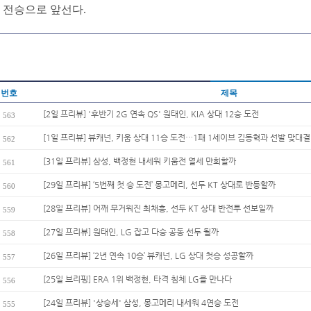
전승으로 앞선다.
번호
제목
[2일 프리뷰] '후반기 2G 연속 QS' 원태인, KIA 상대 12승 도전
563
[1일 프리뷰] 뷰캐넌, 키움 상대 11승 도전…1패 1세이브 김동혁과 선발 맞대결
562
[31일 프리뷰] 삼성, 백정현 내세워 키움전 열세 만회할까
561
[29일 프리뷰] ‘5번째 첫 승 도전’ 몽고메리, 선두 KT 상대로 반등할까
560
[28일 프리뷰] 어깨 무거워진 최채흥, 선두 KT 상대 반전투 선보일까
559
[27일 프리뷰] 원태인, LG 잡고 다승 공동 선두 될까
558
[26일 프리뷰] ‘2년 연속 10승’ 뷰캐넌, LG 상대 첫승 성공할까
557
[25일 브리핑] ERA 1위 백정현, 타격 침체 LG를 만나다
556
[24일 프리뷰] '상승세' 삼성, 몽고메리 내세워 4연승 도전
555