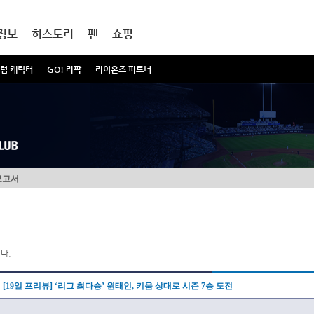
정보
히스토리
팬
쇼핑
럼 캐릭터
GO! 라팍
라이온즈 파트너
보고서
다.
[19일 프리뷰] ‘리그 최다승’ 원태인, 키움 상대로 시즌 7승 도전