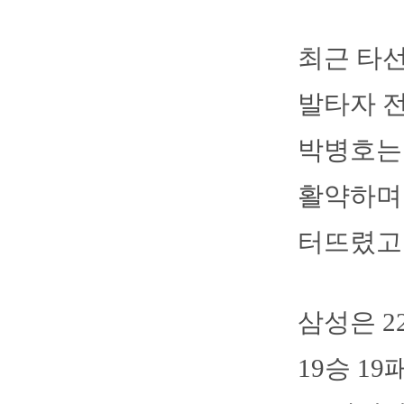
최근 타선
발타자 전
박병호는 
활약하며
터뜨렸고 
삼성은 2
19승 1