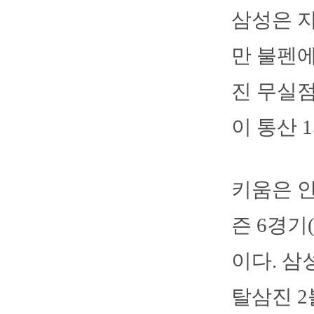
삼성은 지
만 불펜에
진 무실
이 통산 
키움은 안
즌 6경기
이다. 삼
탈삼진 2