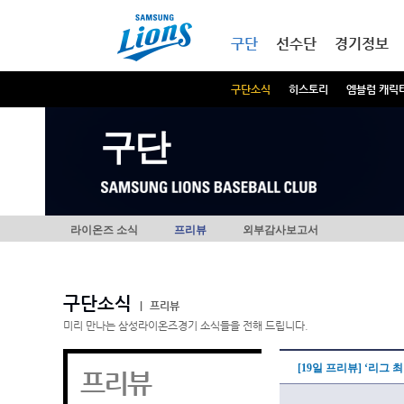
본문내용 바로가기
메인메뉴 바로가기
구단
선수단
경기정보
구단소식
히스토리
엠블럼 캐릭
구단
라이온즈 소식
프리뷰
외부감사보고서
구단소식
|
프리뷰
미리 만나는 삼성라이온즈경기 소식들을 전해 드립니다.
[19일 프리뷰] ‘리그 
프리뷰