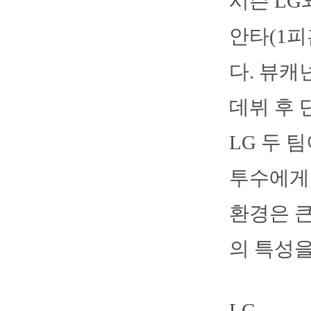
시즌 LG
안타(1피
다. 뷰캐
데뷔 후 
LG 두 
투수에게
환경은 큰
의 특성을
LG