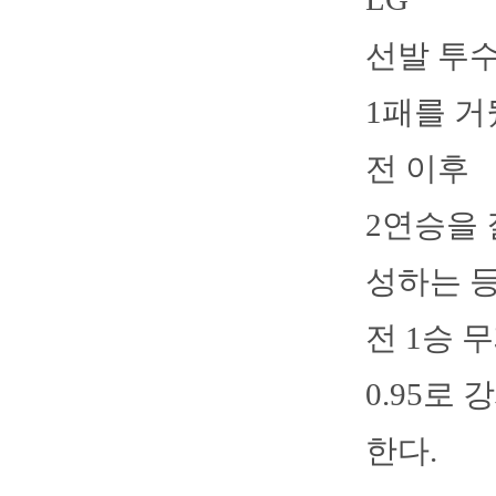
선발 투수
1패를 거
전 이후
2연승을 
성하는 등
전 1승 
0.95로
한다.