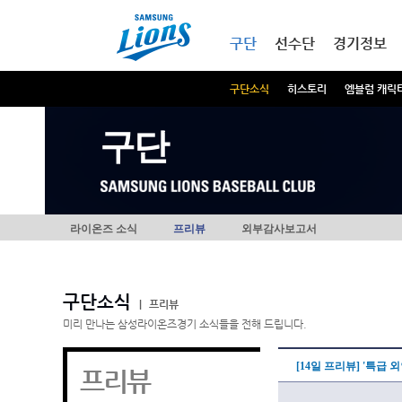
본문내용 바로가기
메인메뉴 바로가기
구단
선수단
경기정보
구단소식
히스토리
엠블럼 캐릭
구단
라이온즈 소식
프리뷰
외부감사보고서
구단소식
|
프리뷰
미리 만나는 삼성라이온즈경기 소식들을 전해 드립니다.
[14일 프리뷰] '특급 
프리뷰