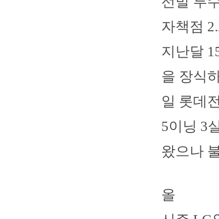
선발 투수
자책점 2.2
지난달 1
을 장식하
일 롯데
5이닝 3
왔으나 불
올