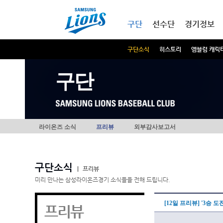
본문내용 바로가기
메인메뉴 바로가기
구단
선수단
경기정보
구단소식
히스토리
엠블럼 캐릭
구단
라이온즈 소식
프리뷰
외부감사보고서
구단소식
|
프리뷰
미리 만나는 삼성라이온즈경기 소식들을 전해 드립니다.
[12일 프리뷰] '3승 
프리뷰