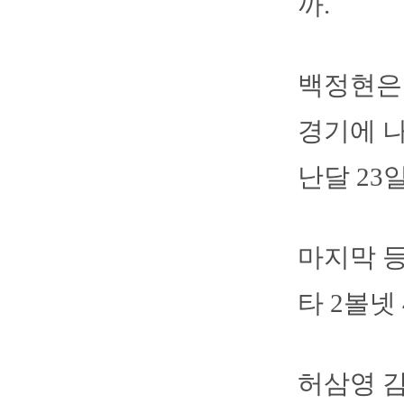
까.
백정현은 
경기에 나
난달 23
마지막 등
타 2볼넷
허삼영 감