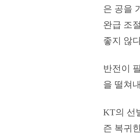
은 공을 
완급 조절
좋지 않다
반전이 필
을 떨쳐내
KT의 선
즌 복귀한