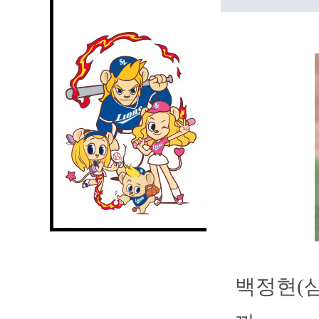
백정현(삼