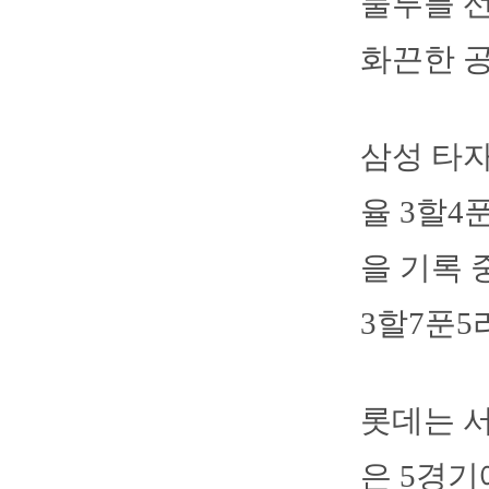
물투를 선
화끈한 공
삼성 타자
율 3할4푼
을 기록 
3할7푼5
롯데는 서
은 5경기