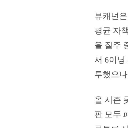
뷰캐넌은 
평균 자책
을 질주 
서 6이닝
투했으나
올 시즌 
판 모두 