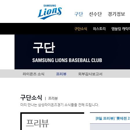
본문내용 바로가기
메인메뉴 바로가기
구단
선수단
경기정보
구단소식
히스토리
엠블럼 캐릭
구단
라이온즈 소식
프리뷰
외부감사보고서
구단소식
|
프리뷰
미리 만나는 삼성라이온즈경기 소식들을 전해 드립니다.
[8일 프리뷰] '롯데전
프리뷰