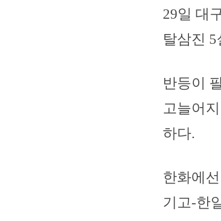
29일 대
탈삼진 5
반등이 필
고늘어지
하다.
한화에선 
기고-한일