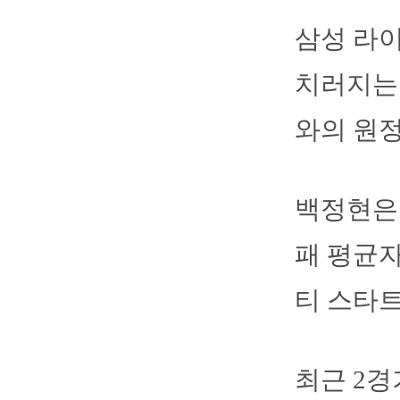
삼성 라
치러지는 
와의 원
백정현은 
패 평균자
티 스타트
최근 2경