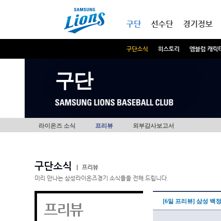
본문내용 바로가기
메인메뉴 바로가기
구단
선수단
경기정보
구단소식
히스토리
엠블럼 캐릭
구단
라이온즈 소식
프리뷰
외부감사보고서
구단소식
|
프리뷰
미리 만나는 삼성라이온즈경기 소식들을 전해 드립니다.
[6일 프리뷰] 삼성 백
프리뷰