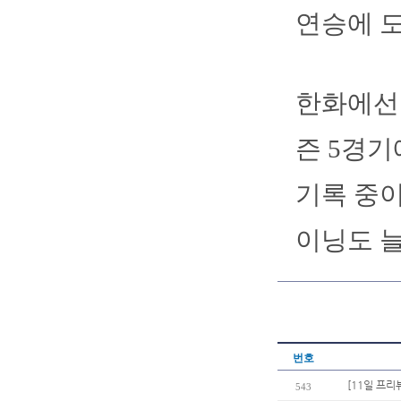
연승에 
한화에선 
즌 5경기
기록 중이
이닝도 늘
번호
[11일 프리
543