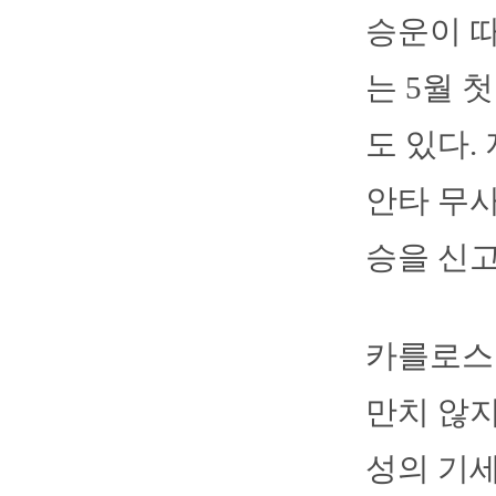
승운이 
는 5월 
도 있다.
안타 무사
승을 신고
카를로스 
만치 않지
성의 기세