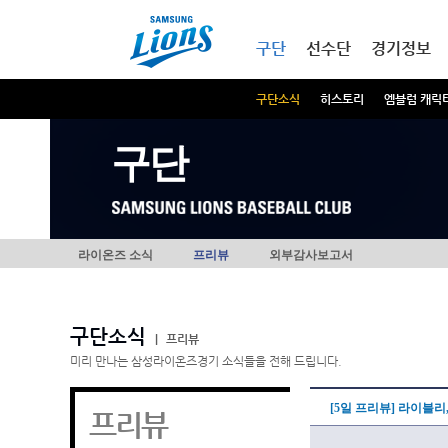
본문내용 바로가기
메인메뉴 바로가기
구단
선수단
경기정보
구단소식
히스토리
엠블럼 캐릭
구단
라이온즈 소식
프리뷰
외부감사보고서
구단소식
|
프리뷰
미리 만나는 삼성라이온즈경기 소식들을 전해 드립니다.
[5일 프리뷰] 라이블리
프리뷰