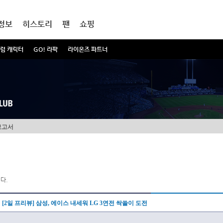
정보
히스토리
팬
쇼핑
럼 캐릭터
GO! 라팍
라이온즈 파트너
보고서
다.
[2일 프리뷰] 삼성, 에이스 내세워 LG 3연전 싹쓸이 도전