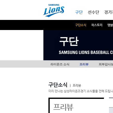
본문내용 바로가기
메인메뉴 바로가기
구단
선수단
경기
구단소식
히스토리
엠블
구단
라이온즈 소식
프리뷰
외부감사
구단소식
|
프리뷰
미리 만나는 삼성라이온즈경기 소식들을 전해 드립니
프리뷰