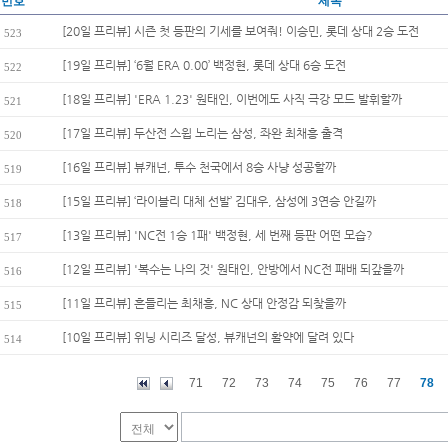
번호
제목
[20일 프리뷰] 시즌 첫 등판의 기세를 보여줘! 이승민, 롯데 상대 2승 도전
523
[19일 프리뷰] ‘6월 ERA 0.00’ 백정현, 롯데 상대 6승 도전
522
[18일 프리뷰] 'ERA 1.23' 원태인, 이번에도 사직 극강 모드 발휘할까
521
[17일 프리뷰] 두산전 스윕 노리는 삼성, 좌완 최채흥 출격
520
[16일 프리뷰] 뷰캐넌, 투수 천국에서 8승 사냥 성공할까
519
[15일 프리뷰] ‘라이블리 대체 선발’ 김대우, 삼성에 3연승 안길까
518
[13일 프리뷰] 'NC전 1승 1패' 백정현, 세 번째 등판 어떤 모습?
517
[12일 프리뷰] '복수는 나의 것' 원태인, 안방에서 NC전 패배 되갚을까
516
[11일 프리뷰] 흔들리는 최채흥, NC 상대 안정감 되찾을까
515
[10일 프리뷰] 위닝 시리즈 달성, 뷰캐넌의 활약에 달려 있다
514
71
72
73
74
75
76
77
78