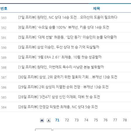
번호
제목
[7일 프리뷰] 원태인, NC 상대 14승 도전...오마산의 도움이 필요하다
593
[6일 프리뷰] '수요일 승률 100%' 뷰캐넌, 키움 상대 14승 도전
592
[5일 프리뷰] '대체 선발' 허윤동, '입단 동기' 이승민의 눈물 닦아줄까
591
[3일 프리뷰] 삼성 이승민, 두산 상대 첫 승 기억 되살릴까
590
[2일 프리뷰] '9월 ERA 2.61' 최채흥, 10월 첫승 성공할까
589
[1일 프리뷰] 원태인, 이번에도 독수리 사냥꾼 본능 발휘할까
588
[30일 프리뷰] 삼성, 2위 굳히기 위한 절호의 기회...뷰캐넌 13승 도전
587
[29일 프리뷰] 2위 삼성의 치열한 순위 전쟁…뷰캐넌 13승 도전
586
[28일 프리뷰] ‘3전4기’ 삼성 신인 이재희, 데뷔 첫 승 도전
585
[26일 프리뷰] 안정감 되찾은 최채흥, NC 상대 5승 도전
584
71
72
73
74
75
76
77
78