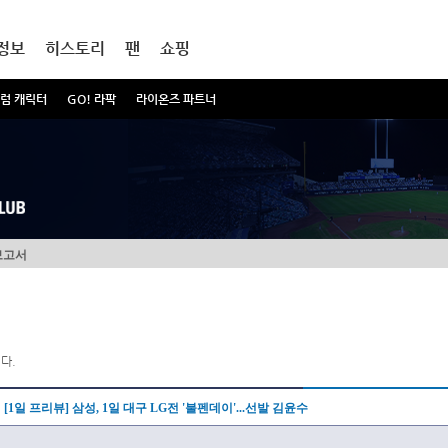
정보
히스토리
팬
쇼핑
럼 캐릭터
GO! 라팍
라이온즈 파트너
보고서
다.
[1일 프리뷰] 삼성, 1일 대구 LG전 '불펜데이'...선발 김윤수