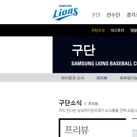
본문내용 바로가기
메인메뉴 바로가기
구단
선수단
경기
구단소식
히스토리
엠블
구단
라이온즈 소식
프리뷰
외부감사
구단소식
|
프리뷰
미리 만나는 삼성라이온즈경기 소식들을 전해 드립니
프리뷰