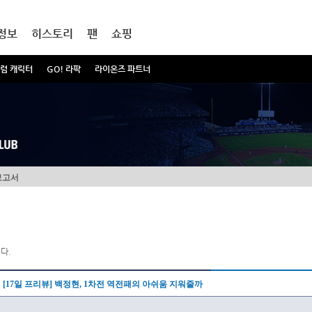
정보
히스토리
팬
쇼핑
럼 캐릭터
GO! 라팍
라이온즈 파트너
보고서
다.
[17일 프리뷰] 백정현, 1차전 역전패의 아쉬움 지워줄까