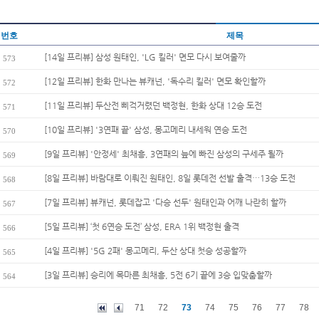
번호
제목
[14일 프리뷰] 삼성 원태인, 'LG 킬러' 면모 다시 보여줄까
573
[12일 프리뷰] 한화 만나는 뷰캐넌, '독수리 킬러' 면모 확인할까
572
[11일 프리뷰] 두산전 삐걱거렸던 백정현, 한화 상대 12승 도전
571
[10일 프리뷰] '3연패 끝' 삼성, 몽고메리 내세워 연승 도전
570
[9일 프리뷰] '안정세' 최채흥, 3연패의 늪에 빠진 삼성의 구세주 될까
569
[8일 프리뷰] 바람대로 이뤄진 원태인, 8일 롯데전 선발 출격…13승 도전
568
[7일 프리뷰] 뷰캐넌, 롯데잡고 '다승 선두' 원태인과 어깨 나란히 할까
567
[5일 프리뷰] ‘첫 6연승 도전’ 삼성, ERA 1위 백정현 출격
566
[4일 프리뷰] '5G 2패' 몽고메리, 두산 상대 첫승 성공할까
565
[3일 프리뷰] 승리에 목마른 최채흥, 5전 6기 끝에 3승 입맞춤할까
564
71
72
73
74
75
76
77
78