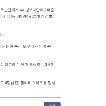
 두산전에서 4이닝 6피안타(2피홈
서 5이닝 3피안타(1피홈런) 5볼
다.
의 든든한 승리 도우미가 되어준다
BO 리그에 데뷔한 프랑코는 2경기
사구 6탈삼진) 퀄리티스타트를 달성