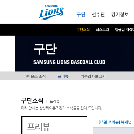
본문내용 바로가기
메인메뉴 바로가기
구단
선수단
경기정보
구단소식
히스토리
엠블럼 캐릭
구단
라이온즈 소식
프리뷰
외부감사보고서
구단소식
|
프리뷰
미리 만나는 삼성라이온즈경기 소식들을 전해 드립니다.
[15일 프리뷰] 뷰캐넌
프리뷰