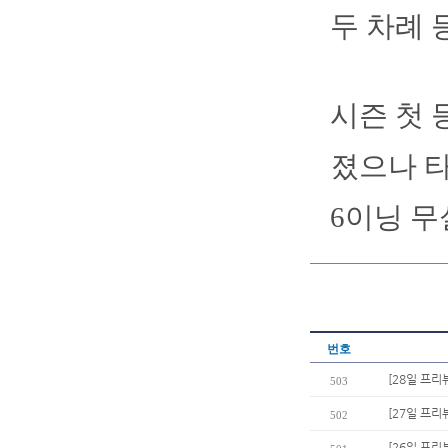
두 차례 
시즌 첫 
졌으나 타
6이닝 무
번호
[28일 프리
503
[27일 프리
502
[26일 프리