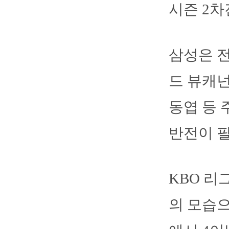
시즌 2차
삼성은 전
드 뷰캐넌
동엽 등 
반전이 
KBO 리
의 모습으