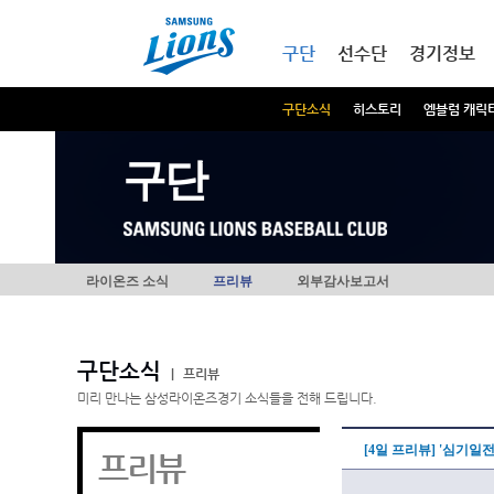
본문내용 바로가기
메인메뉴 바로가기
구단
선수단
경기정보
구단소식
히스토리
엠블럼 캐릭
구단
라이온즈 소식
프리뷰
외부감사보고서
구단소식
|
프리뷰
미리 만나는 삼성라이온즈경기 소식들을 전해 드립니다.
[4일 프리뷰] '심기일
프리뷰