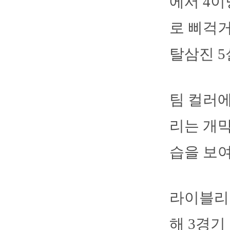
에서 4이
로 삐걱거
탈삼진 
팀 컬러에
리는 개막
습을 보
라이블리는
해 3경기 