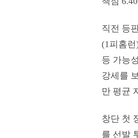
책점 6.
직전 등판
(1피홈런
등 가능성
강세를 보
만 평균 자
창단 첫 
를 선발 