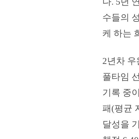
다. 5년
수들의 성
케 하는 
2년차 우
풀타임 선
기록 중이다
패(평균 
달성을 기