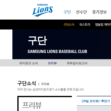
본문내용 바로가기
메인메뉴 바로가기
구단
선수단
경기정보
구단소식
히스토리
엠블럼 캐릭
구단
라이온즈 소식
프리뷰
외부감사보고서
구단소식
|
프리뷰
미리 만나는 삼성라이온즈경기 소식들을 전해 드립니다.
[30일 프리뷰] ‘후반기
프리뷰