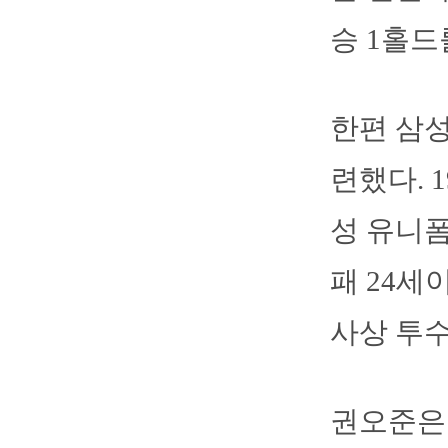
승 1홀드
한편 삼성
련했다. 
성 유니폼
패 24세
사상 투수
권오준은