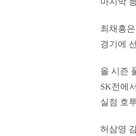
마지막 등
최채흥은 
경기에 선
올 시즌 
SK전에서
실점 호투
허삼영 감