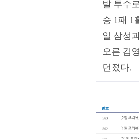
발 투수로
승 1패 1
일 삼성과
오른 김영
던졌다.
번호
[2일 프리뷰]
563
[1일 프리뷰
562
[31일 프리