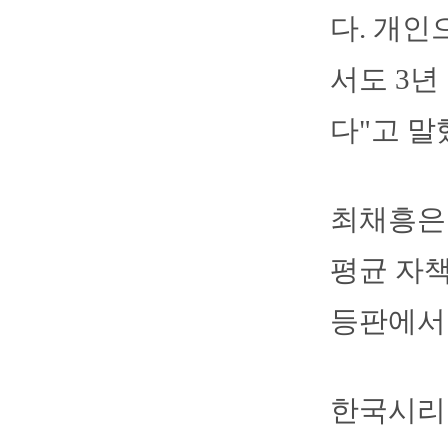
다. 개인
서도 3년
다"고 말
최채흥은 
평균 자책
등판에서 
한국시리