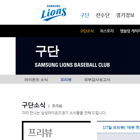
본문내용 바로가기
메인메뉴 바로가기
구단
선수단
경기정보
구단소식
히스토리
엠블럼 캐릭
구단
라이온즈 소식
프리뷰
외부감사보고서
구단소식
|
프리뷰
미리 만나는 삼성라이온즈경기 소식들을 전해 드립니다.
[27일 프리뷰] '데뷔 
프리뷰