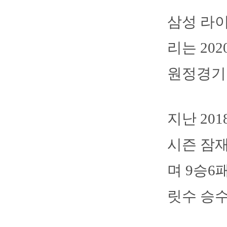
삼성 라이
리는 20
원정경기
지난 20
시즌 잠재
며 9승6
릿수 승수