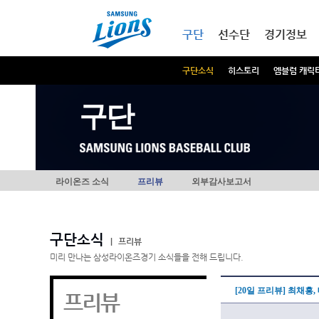
본문내용 바로가기
메인메뉴 바로가기
구단
선수단
경기정보
구단소식
히스토리
엠블럼 캐릭
구단
라이온즈 소식
프리뷰
외부감사보고서
구단소식
|
프리뷰
미리 만나는 삼성라이온즈경기 소식들을 전해 드립니다.
[20일 프리뷰] 최채흥
프리뷰