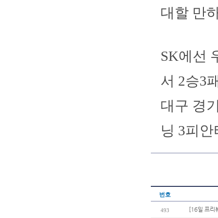
대할 만하
SK에선 
서 2승3
대구 경기
닝 3피안
번호
[16일 프리
493