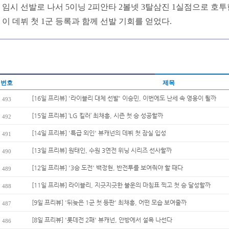
임시 선발로 나서 5이닝 2피안타 2볼넷 3탈삼진 1실점으로 호투
이 데뷔 첫 1군 등록과 함께 선발 기회를 얻었다.
번호
제목
[16일 프리뷰] '라이블리 대체 선발' 이승민, 이번에도 난세 속 영웅이 될까
493
[15일 프리뷰] ‘LG 킬러’ 최채흥, 시즌 첫 승 성공할까
492
[14일 프리뷰] '특급 외인' 뷰캐넌의 데뷔 첫 잠실 입성
491
[13일 프리뷰] 원태인, 수원 3연전 위닝 시리즈 선사할까
490
[12일 프리뷰] '3승 도전' 백정현, 반전투를 보여줘야 할 때다
489
[11일 프리뷰] 라이블리, 지긋지긋한 불운의 마침표 찍고 첫 승 달성할까
488
[9일 프리뷰] '뒤늦은 1군 첫 등판' 최채흥, 어떤 모습 보여줄까
487
[8일 프리뷰] '롯데전 2패' 뷰캐넌, 안방에서 설욕 나선다
486