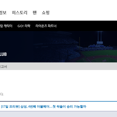
정보
히스토리
팬
쇼핑
럼 캐릭터
GO! 라팍
라이온즈 파트너
보고서
다.
[17일 프리뷰] 삼성, 4번째 더블헤더…첫 싹쓸이 승리 가능할까