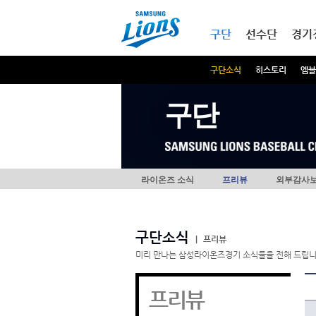
본문내용 바로가기
메인메뉴 바로가기
구단
선수단
경기
구단소식
히스토리
엠블
구단
라이온즈 소식
프리뷰
외부감사
구단소식
|
프리뷰
미리 만나는 삼성라이온즈경기 소식들을 전해 드립니
프리뷰