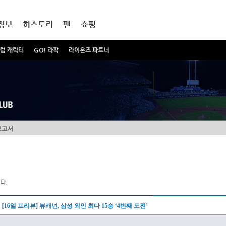
정보
히스토리
팬
쇼핑
럼 캐릭터
GO! 라팍
라이온즈 파트너
보고서
다.
[16일 프리뷰] 뷰캐넌, 삼성 외인 최다 15승 ‘4번째 도전’