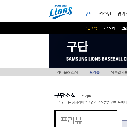
본문내용 바로가기
메인메뉴 바로가기
구단
선수단
경기
구단소식
히스토리
엠블
구단
라이온즈 소식
프리뷰
외부감사
구단소식
|
프리뷰
미리 만나는 삼성라이온즈경기 소식들을 전해 드립니
프리뷰