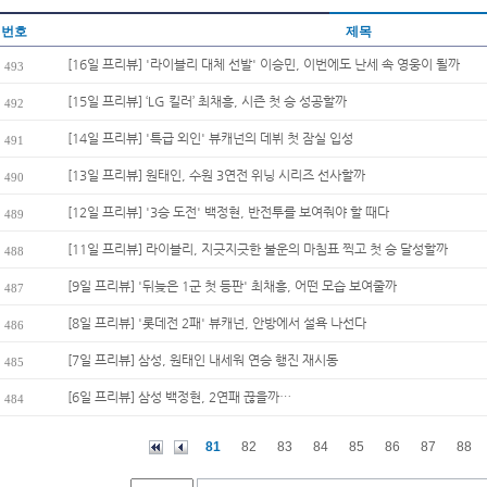
번호
제목
[16일 프리뷰] '라이블리 대체 선발' 이승민, 이번에도 난세 속 영웅이 될까
493
[15일 프리뷰] ‘LG 킬러’ 최채흥, 시즌 첫 승 성공할까
492
[14일 프리뷰] '특급 외인' 뷰캐넌의 데뷔 첫 잠실 입성
491
[13일 프리뷰] 원태인, 수원 3연전 위닝 시리즈 선사할까
490
[12일 프리뷰] '3승 도전' 백정현, 반전투를 보여줘야 할 때다
489
[11일 프리뷰] 라이블리, 지긋지긋한 불운의 마침표 찍고 첫 승 달성할까
488
[9일 프리뷰] '뒤늦은 1군 첫 등판' 최채흥, 어떤 모습 보여줄까
487
[8일 프리뷰] '롯데전 2패' 뷰캐넌, 안방에서 설욕 나선다
486
[7일 프리뷰] 삼성, 원태인 내세워 연승 행진 재시동
485
[6일 프리뷰] 삼성 백정현, 2연패 끊을까…
484
81
82
83
84
85
86
87
88