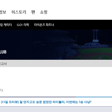
정보
히스토리
팬
쇼핑
럼 캐릭터
GO! 라팍
라이온즈 파트너
보고서
다.
[11일 프리뷰] 잘 던지고도 승운 없었던 라이블리, 이번에는 5승 사냥?