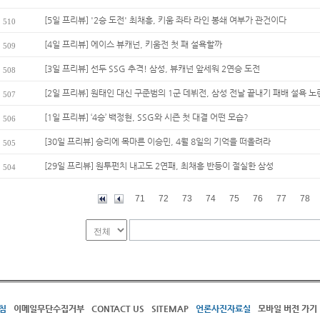
[5일 프리뷰] '2승 도전' 최채흥, 키움 좌타 라인 봉쇄 여부가 관건이다
510
[4일 프리뷰] 에이스 뷰캐넌, 키움전 첫 패 설욕할까
509
[3일 프리뷰] 선두 SSG 추격! 삼성, 뷰캐넌 앞세워 2연승 도전
508
[2일 프리뷰] 원태인 대신 구준범의 1군 데뷔전, 삼성 전날 끝내기 패배 설욕 노
507
[1일 프리뷰] ‘4승’ 백정현, SSG와 시즌 첫 대결 어떤 모습?
506
[30일 프리뷰] 승리에 목마른 이승민, 4월 8일의 기억을 떠올려라
505
[29일 프리뷰] 원투펀치 내고도 2연패, 최채흥 반등이 절실한 삼성
504
71
72
73
74
75
76
77
78
침
이메일무단수집거부
CONTACT US
SITEMAP
언론사진자료실
모바일 버전 가기