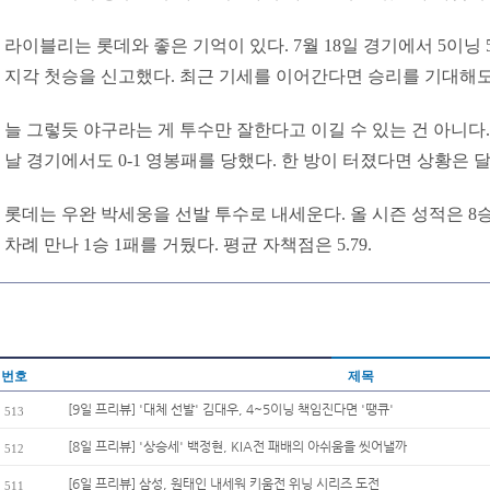
라이블리는 롯데와 좋은 기억이 있다. 7월 18일 경기에서 5이닝
지각 첫승을 신고했다. 최근 기세를 이어간다면 승리를 기대해도 
늘 그렇듯 야구라는 게 투수만 잘한다고 이길 수 있는 건 아니다.
날 경기에서도 0-1 영봉패를 당했다. 한 방이 터졌다면 상황은 
롯데는 우완 박세웅을 선발 투수로 내세운다. 올 시즌 성적은 8승 7
차례 만나 1승 1패를 거뒀다. 평균 자책점은 5.79.
번호
제목
[9일 프리뷰] '대체 선발' 김대우, 4~5이닝 책임진다면 '땡큐'
513
[8일 프리뷰] '상승세' 백정현, KIA전 패배의 아쉬움을 씻어낼까
512
[6일 프리뷰] 삼성, 원태인 내세워 키움전 위닝 시리즈 도전
511