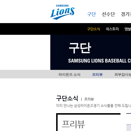
본문내용 바로가기
메인메뉴 바로가기
구단
선수단
경기
구단소식
히스토리
엠블
구단
라이온즈 소식
프리뷰
외부감사
구단소식
|
프리뷰
미리 만나는 삼성라이온즈경기 소식들을 전해 드립니
프리뷰