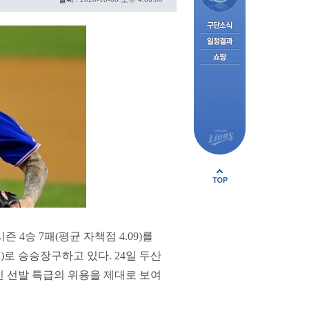
4승 7패(평균 자책점 4.09)를
1)로 승승장구하고 있다. 24일 두산
인 선발 특급의 위용을 제대로 보여