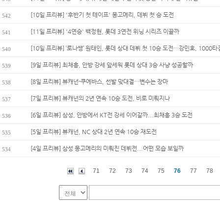
[10일 프리뷰] '후반기 첫 테이프' 몽고메리, 데뷔 첫 승 도전
542
[11일 프리뷰] '4연승' 백정현, 롯데 3연전 위닝 시리즈 이끌까
541
[10일 프리뷰] ‘로나쌩’ 원태인, 롯데 상대 데뷔 첫 10승 도전…강민호, 1000타점 
540
[9일 프리뷰] 최채흥, 안방 강세 앞세워 롯데 상대 3승 사냥 성공할까
539
[8일 프리뷰] 뷰캐넌-쿠에바스, 선발 맞대결…변수는 장마
538
[7일 프리뷰] 뷰캐넌의 2년 연속 10승 도전, 비로 미뤄지나
537
[6일 프리뷰] 삼성, 안방에서 KT전 강세 이어갈까...최채흥 3승 도전
536
[5일 프리뷰] 뷰캐넌, NC 상대 2년 연속 10승 재도전
535
[4일 프리뷰] 삼성 몽고메리의 미뤄진 데뷔전...어떤 모습 보일까
534
71
72
73
74
75
76
77
78