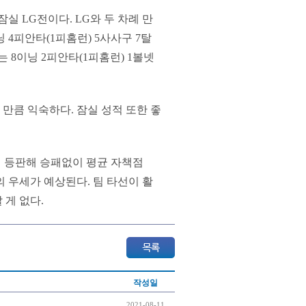
실 LG전이다. LG와 두 차례 만
이닝 4피안타(1피홈런) 5사사구 7탈
 8이닝 2피안타(1피홈런) 1볼넷
큼 익숙하다. 잠실 성적 또한 좋
기에 등판해 승패없이 평균 자책점
의 우세가 예상된다. 팀 타선이 활
 게 없다.
작성일
2021-08-11