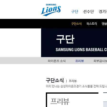
본문내용 바로가기
메인메뉴 바로가기
구단
선수단
경기
구단소식
히스토리
엠블
구단
라이온즈 소식
프리뷰
외부감사
구단소식
|
프리뷰
미리 만나는 삼성라이온즈경기 소식들을 전해 드립니
프리뷰