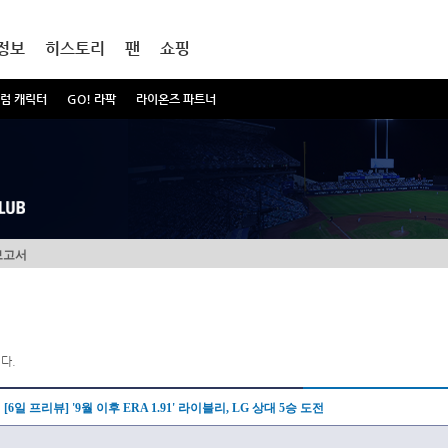
정보
히스토리
팬
쇼핑
럼 캐릭터
GO! 라팍
라이온즈 파트너
보고서
다.
[6일 프리뷰] '9월 이후 ERA 1.91' 라이블리, LG 상대 5승 도전