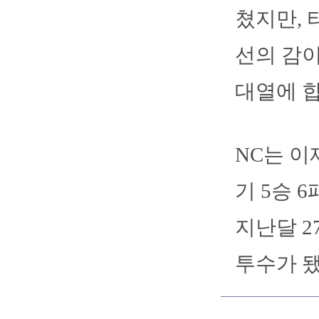
쳤지만, 
선의 감이
대열에 합
NC는 이
기 5승 
지난달 2
투수가 됐