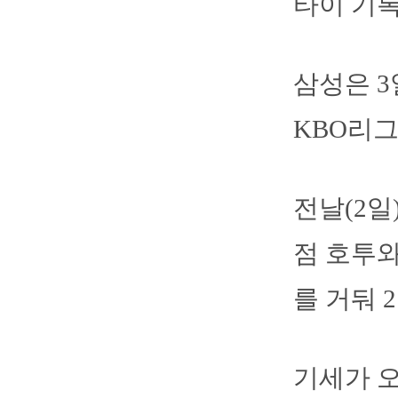
타이 기
삼성은 3
KBO리그
전날(2일
점 호투와
를 거둬 
기세가 오