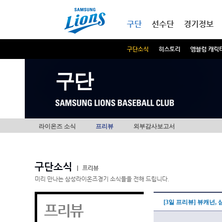
본문내용 바로가기
메인메뉴 바로가기
구단
선수단
경기정보
구단소식
히스토리
엠블럼 캐릭
구단
라이온즈 소식
프리뷰
외부감사보고서
구단소식
|
프리뷰
미리 만나는 삼성라이온즈경기 소식들을 전해 드립니다.
[3일 프리뷰] 뷰캐넌,
프리뷰