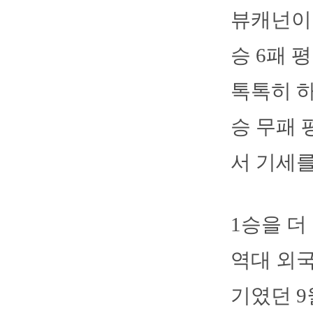
뷰캐넌이 
승 6패 
톡톡히 하
승 무패 
서 기세를
1승을 더
역대 외국
기였던 9