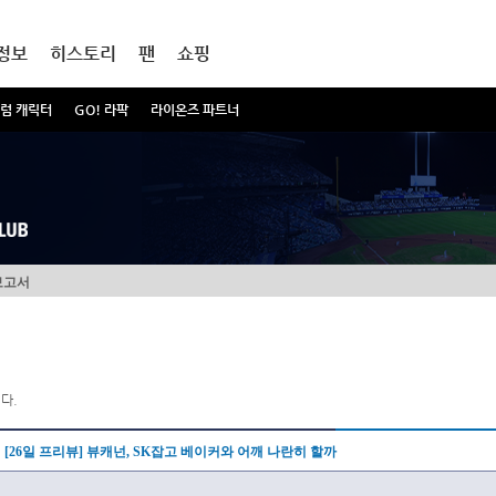
정보
히스토리
팬
쇼핑
럼 캐릭터
GO! 라팍
라이온즈 파트너
보고서
다.
[26일 프리뷰] 뷰캐넌, SK잡고 베이커와 어깨 나란히 할까