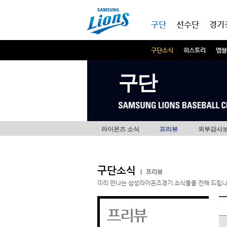
본문내용 바로가기
메인메뉴 바로가기
구단
선수단
경기
구단소식
히스토리
엠블
구단
라이온즈 소식
프리뷰
외부감사
구단소식
|
프리뷰
미리 만나는 삼성라이온즈경기 소식들을 전해 드립니
프리뷰