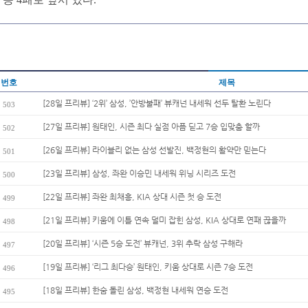
번호
제목
[28일 프리뷰] ‘2위’ 삼성, ’안방불패’ 뷰캐넌 내세워 선두 탈환 노린다
503
[27일 프리뷰] 원태인, 시즌 최다 실점 아픔 딛고 7승 입맞춤 할까
502
[26일 프리뷰] 라이블리 없는 삼성 선발진, 백정현의 활약만 믿는다
501
[23일 프리뷰] 삼성, 좌완 이승민 내세워 위닝 시리즈 도전
500
[22일 프리뷰] 좌완 최채흥, KIA 상대 시즌 첫 승 도전
499
[21일 프리뷰] 키움에 이틀 연속 덜미 잡힌 삼성, KIA 상대로 연패 끊을까
498
[20일 프리뷰] ‘시즌 5승 도전’ 뷰캐넌, 3위 추락 삼성 구해라
497
[19일 프리뷰] ‘리그 최다승’ 원태인, 키움 상대로 시즌 7승 도전
496
[18일 프리뷰] 한숨 돌린 삼성, 백정현 내세워 연승 도전
495