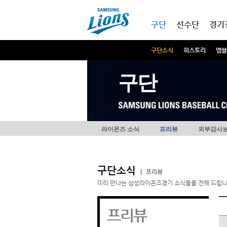
본문내용 바로가기
메인메뉴 바로가기
구단
선수단
경기
구단소식
히스토리
엠블
구단
라이온즈 소식
프리뷰
외부감사
구단소식
|
프리뷰
미리 만나는 삼성라이온즈경기 소식들을 전해 드립니
프리뷰