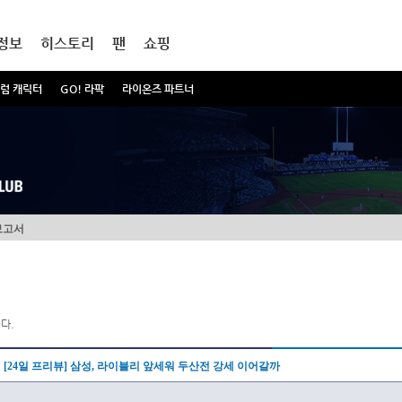
정보
히스토리
팬
쇼핑
럼 캐릭터
GO! 라팍
라이온즈 파트너
보고서
다.
[24일 프리뷰] 삼성, 라이블리 앞세워 두산전 강세 이어갈까