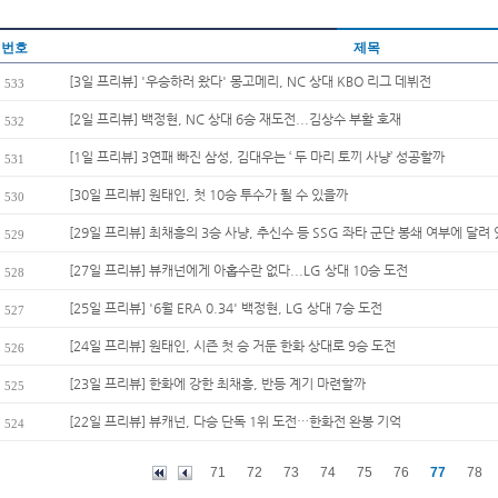
번호
제목
[3일 프리뷰] '우승하러 왔다' 몽고메리, NC 상대 KBO 리그 데뷔전
533
[2일 프리뷰] 백정현, NC 상대 6승 재도전...김상수 부활 호재
532
[1일 프리뷰] 3연패 빠진 삼성, 김대우는 ‘ 두 마리 토끼 사냥’ 성공할까
531
[30일 프리뷰] 원태인, 첫 10승 투수가 될 수 있을까
530
[29일 프리뷰] 최채흥의 3승 사냥, 추신수 등 SSG 좌타 군단 봉쇄 여부에 달려 
529
[27일 프리뷰] 뷰캐넌에게 아홉수란 없다...LG 상대 10승 도전
528
[25일 프리뷰] '6월 ERA 0.34' 백정현, LG 상대 7승 도전
527
[24일 프리뷰] 원태인, 시즌 첫 승 거둔 한화 상대로 9승 도전
526
[23일 프리뷰] 한화에 강한 최채흥, 반등 계기 마련할까
525
[22일 프리뷰] 뷰캐넌, 다승 단독 1위 도전…한화전 완봉 기억
524
71
72
73
74
75
76
77
78