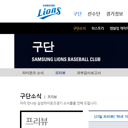
본문내용 바로가기
메인메뉴 바로가기
구단
선수단
경기정보
구단소식
히스토리
엠블럼 캐릭
구단
라이온즈 소식
프리뷰
외부감사보고서
구단소식
|
프리뷰
미리 만나는 삼성라이온즈경기 소식들을 전해 드립니다.
[23일 프리뷰] '막내
프리뷰