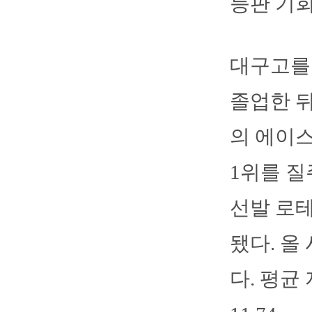
등판 기회
대구고를
졸업한 뒤
의 에이스
1위를 질
선발 로테
됐다. 올
다. 평균