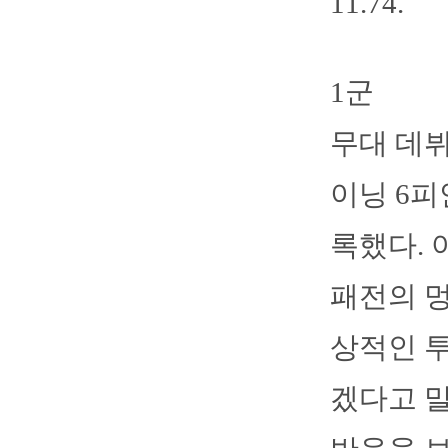
11.74.
1군
무대 데뷔
이닝 6피
록했다.
패전의 멍
상적인 투
겠다고 