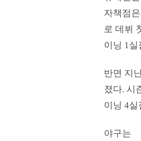
자책점은 
로 데뷔 
이닝 1실
반면 지난
졌다. 시
이닝 4
야구는