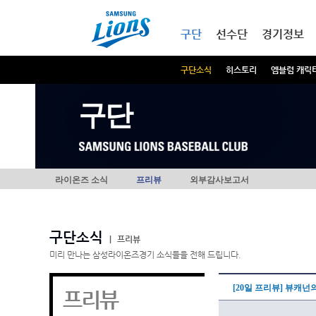
본문내용 바로가기
메인메뉴 바로가기
구단
선수단
경기정보
구단소식
히스토리
엠블럼 캐릭
구단
라이온즈 소식
프리뷰
외부감사보고서
구단소식
|
프리뷰
미리 만나는 삼성라이온즈경기 소식들을 전해 드립니다.
[20일 프리뷰] 뷰캐
프리뷰