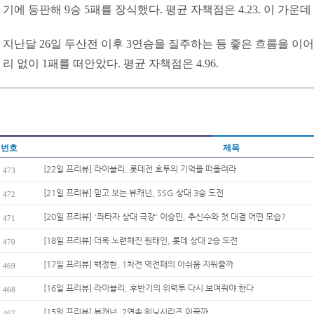
기에 등판해 9승 5패를 장식했다. 평균 자책점은 4.23. 이 가
지난달 26일 두산전 이후 3연승을 질주하는 등 좋은 흐름을 이어
리 없이 1패를 떠안았다. 평균 자책점은 4.96.
번호
제목
[22일 프리뷰] 라이블리, 롯데전 호투의 기억을 떠올려라
473
[21일 프리뷰] 믿고 보는 뷰캐넌, SSG 상대 3승 도전
472
[20일 프리뷰] '좌타자 상대 극강' 이승민, 추신수와 첫 대결 어떤 모습?
471
[18일 프리뷰] 더욱 노련해진 원태인, 롯데 상대 2승 도전
470
[17일 프리뷰] 백정현, 1차전 역전패의 아쉬움 지워줄까
469
[16일 프리뷰] 라이블리, 후반기의 위력투 다시 보여줘야 한다
468
[15일 프리뷰] 뷰캐넌, 2연속 위닝시리즈 이끌까
467