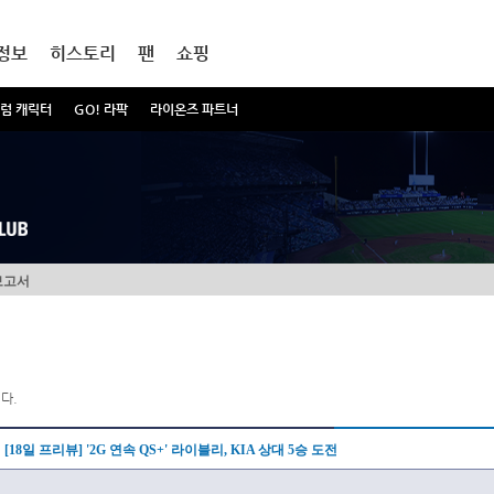
정보
히스토리
팬
쇼핑
럼 캐릭터
GO! 라팍
라이온즈 파트너
보고서
다.
[18일 프리뷰] '2G 연속 QS+' 라이블리, KIA 상대 5승 도전