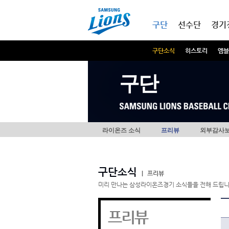
본문내용 바로가기
메인메뉴 바로가기
구단
선수단
경기
구단소식
히스토리
엠블
구단
라이온즈 소식
프리뷰
외부감사
구단소식
|
프리뷰
미리 만나는 삼성라이온즈경기 소식들을 전해 드립니
프리뷰