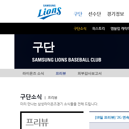
본문내용 바로가기
메인메뉴 바로가기
구단
선수단
경기정보
구단소식
히스토리
엠블럼 캐릭
구단
라이온즈 소식
프리뷰
외부감사보고서
구단소식
|
프리뷰
미리 만나는 삼성라이온즈경기 소식들을 전해 드립니다.
[18일 프리뷰] '2G 연
프리뷰