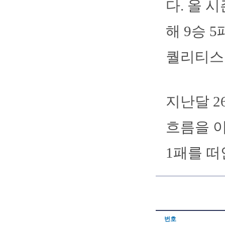
다. 올 
해 9승 
퀄리티스
지난달 2
흐름을 이
1패를 떠
번호