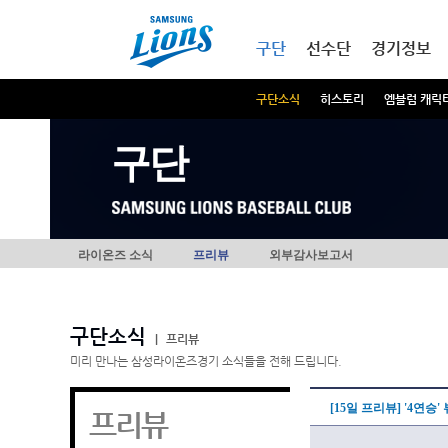
본문내용 바로가기
메인메뉴 바로가기
구단
선수단
경기정보
구단소식
히스토리
엠블럼 캐릭
구단
라이온즈 소식
프리뷰
외부감사보고서
구단소식
|
프리뷰
미리 만나는 삼성라이온즈경기 소식들을 전해 드립니다.
[15일 프리뷰] '4연승
프리뷰