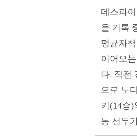
데스파이네
을 기록 
평균자책점
이어오는
다. 직전
으로 노
키(14승
동 선두가