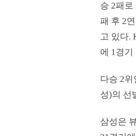
승 2패로
패 후 2
고 있다. 
에 1경기
다승 2위
성)의 선
삼성은 뷰