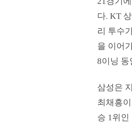
21경기에
다. KT
리 투수가
을 이어가
8이닝 동
삼성은 지
최채흥이 
승 1위인