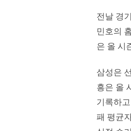
전날 경
민호의 홈
은 올 시
삼성은 선
흥은 올 
기록하고 
패 평균자