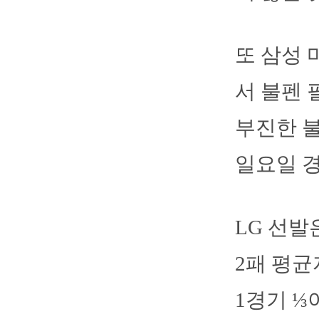
또 삼성
서 불펜 
부진한 
일요일 경
LG 선발
2패 평균
1경기 ⅓