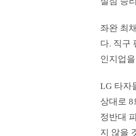
실점 승리
좌완 최채
다. 직구
인지업을
LG 타자
상대로 8
정반대 피
지 않을 