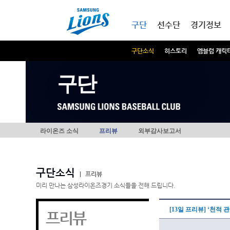
본문내용 바로가기
메인메뉴 바로가기
구단
선수단
경기정보
구단소식
히스토리
엠블럼 캐릭
구단
라이온즈 소식
프리뷰
외부감사보고서
구단소식
|
프리뷰
미리 만나는 삼성라이온즈경기 소식들을 전해 드립니다.
[13일 프리뷰] ‘천적 
프리뷰