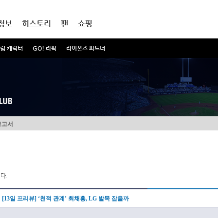
정보
히스토리
팬
쇼핑
럼 캐릭터
GO! 라팍
라이온즈 파트너
보고서
다.
[13일 프리뷰] ‘천적 관계’ 최채흥, LG 발목 잡을까