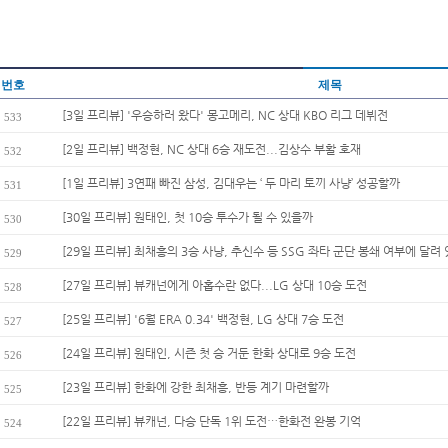
번호
제목
[3일 프리뷰] '우승하러 왔다' 몽고메리, NC 상대 KBO 리그 데뷔전
533
[2일 프리뷰] 백정현, NC 상대 6승 재도전...김상수 부활 호재
532
[1일 프리뷰] 3연패 빠진 삼성, 김대우는 ‘ 두 마리 토끼 사냥’ 성공할까
531
[30일 프리뷰] 원태인, 첫 10승 투수가 될 수 있을까
530
[29일 프리뷰] 최채흥의 3승 사냥, 추신수 등 SSG 좌타 군단 봉쇄 여부에 달려 
529
[27일 프리뷰] 뷰캐넌에게 아홉수란 없다...LG 상대 10승 도전
528
[25일 프리뷰] '6월 ERA 0.34' 백정현, LG 상대 7승 도전
527
[24일 프리뷰] 원태인, 시즌 첫 승 거둔 한화 상대로 9승 도전
526
[23일 프리뷰] 한화에 강한 최채흥, 반등 계기 마련할까
525
[22일 프리뷰] 뷰캐넌, 다승 단독 1위 도전…한화전 완봉 기억
524