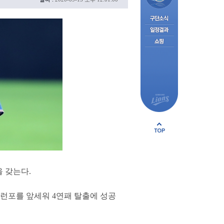
을 갖는다.
런포를 앞세워 4연패 탈출에 성공