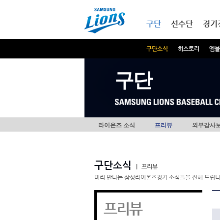
본문내용 바로가기
메인메뉴 바로가기
구단
선수단
경기
구단소식
히스토리
엠블
구단
라이온즈 소식
프리뷰
외부감사
구단소식
|
프리뷰
미리 만나는 삼성라이온즈경기 소식들을 전해 드립니
프리뷰