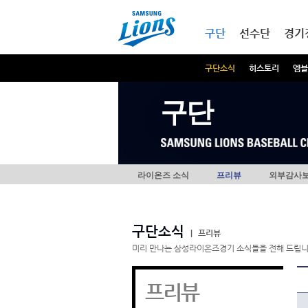
본문내용 바로가기
메인메뉴 바로가기
구단
선수단
경기
구단소식
히스토리
엠블
구단
라이온즈 소식
프리뷰
외부감사
구단소식
|
프리뷰
미리 만나는 삼성라이온즈경기 소식들을 전해 드립니
프리뷰