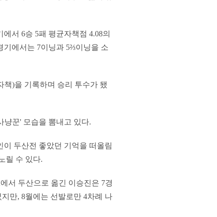
서 6승 5패 평균자책점 4.08의
 경기에서는 7이닝과 5⅔이닝을 소
2자책)을 기록하며 승리 투수가 됐
'곰 사냥꾼' 모습을 뽐내고 있다.
태인이 두산전 좋았던 기억을 떠올림
릴 수 있다.
K에서 두산으로 옮긴 이승진은 7경
섰지만, 8월에는 선발로만 4차례 나