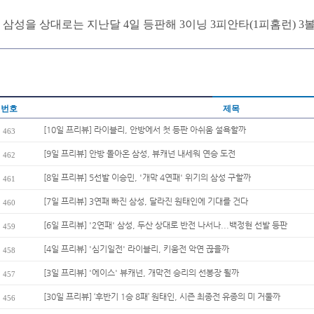
삼성을 상대로는 지난달 4일 등판해 3이닝 3피안타(1피홈런) 3볼
번호
제목
[10일 프리뷰] 라이블리, 안방에서 첫 등판 아쉬움 설욕할까
463
[9일 프리뷰] 안방 돌아온 삼성, 뷰캐넌 내세워 연승 도전
462
[8일 프리뷰] 5선발 이승민, '개막 4연패' 위기의 삼성 구할까
461
[7일 프리뷰] 3연패 빠진 삼성, 달라진 원태인에 기대를 건다
460
[6일 프리뷰] '2연패' 삼성, 두산 상대로 반전 나서나...백정현 선발 등판
459
[4일 프리뷰] '심기일전' 라이블리, 키움전 악연 끊을까
458
[3일 프리뷰] '에이스' 뷰캐넌, 개막전 승리의 선봉장 될까
457
[30일 프리뷰] ‘후반기 1승 8패’ 원태인, 시즌 최종전 유종의 미 거둘까
456