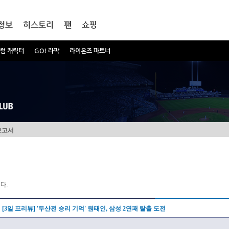
정보
히스토리
팬
쇼핑
럼 캐릭터
GO! 라팍
라이온즈 파트너
보고서
다.
[3일 프리뷰] '두산전 승리 기억' 원태인, 삼성 2연패 탈출 도전