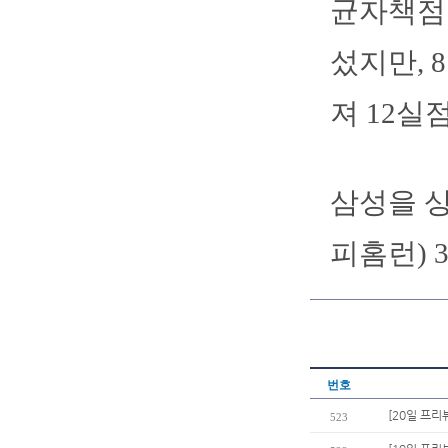
균자책점 
섰지만, 
져 12실점
삼성을 상
피홈런) 
번호
[20일 프리
523