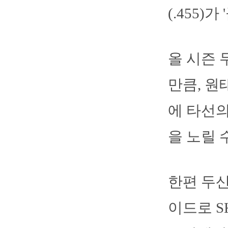
(.455)
올 시즌 
만큼, 원
에 타선
을 노릴 
한편 두산
이드로 S