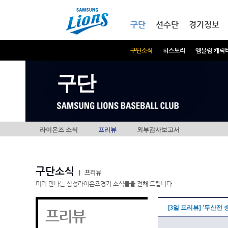
본문내용 바로가기
메인메뉴 바로가기
구단
선수단
경기정보
구단소식
히스토리
엠블럼 캐릭
구단
라이온즈 소식
프리뷰
외부감사보고서
구단소식
|
프리뷰
미리 만나는 삼성라이온즈경기 소식들을 전해 드립니다.
[3일 프리뷰] '두산전 
프리뷰