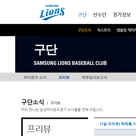
본문내용 바로가기
메인메뉴 바로가기
구단
선수단
경기정보
구단소식
히스토리
엠블럼 캐릭
구단
라이온즈 소식
프리뷰
외부감사보고서
구단소식
|
프리뷰
미리 만나는 삼성라이온즈경기 소식들을 전해 드립니다.
[1일 프리뷰] 최채흥,
프리뷰