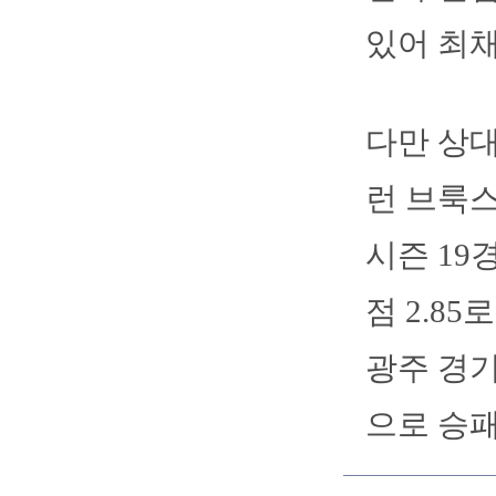
있어 최채
다만 상대
런 브룩스
시즌 19
점 2.8
광주 경기
으로 승패