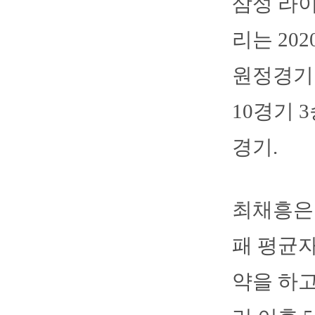
삼성 라
리는 20
원정경기
10경기 
경기.
최채흥은 
패 평균자
약을 하고