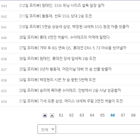
[12일 프리뷰] 원태인, SSG 위닝 시리즈 설욕 앞장 설까
643
[11일 프리뷰] 황동재, 선두 SSG 상대 2승 도전
642
[10일 프리뷰] 5연승 상승세 삼성, 백정현 내세워 SSG 원정 아픔 씻을까
641
[8일 프리뷰] 롯데 3연전 싹쓸이, 수아레즈의 어깨에 달렸다
640
[7일 프리뷰] 개막 후 6G 연속 QS, 롯데전 ERA 5.73 아쉬움 씻어낼까
639
[6일 프리뷰] 원태인, 롯데전 강세 앞세워 2승 도전
638
[5일 프리뷰] 3년차 황동재, 어린이날 데뷔 첫 승 선물 받을까
637
[4일 프리뷰] 백정현의 시즌 첫 승 향한 5번째 도전
636
[3일 프리뷰] 승리에 목마른 수아레즈, 안방에서 2승 사냥 성공할까
635
[1일 프리뷰] 기세 오른 삼성, 에이스 내세워 주말 3연전 싹쓸이 도전
634
61
62
63
64
65
66
67
68