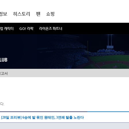
정보
히스토리
팬
쇼핑
럼 캐릭터
GO! 라팍
라이온즈 파트너
보고서
다.
[28일 프리뷰] 6승에 발 묶인 원태인, 3연패 탈출 노린다