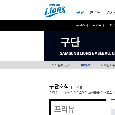
본문내용 바로가기
메인메뉴 바로가기
구단
선수단
경기
구단소식
히스토리
엠블
구단
라이온즈 소식
프리뷰
외부감사
구단소식
|
프리뷰
미리 만나는 삼성라이온즈경기 소식들을 전해 드립니
프리뷰