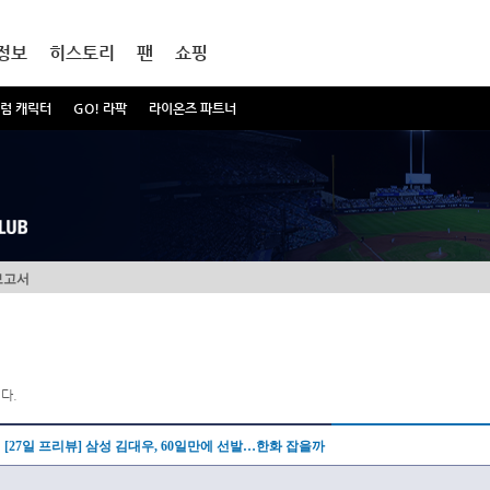
정보
히스토리
팬
쇼핑
럼 캐릭터
GO! 라팍
라이온즈 파트너
보고서
다.
[27일 프리뷰] 삼성 김대우, 60일만에 선발…한화 잡을까