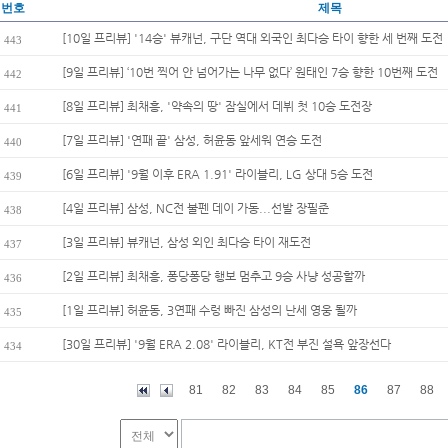
번호
제목
[10일 프리뷰] '14승' 뷰캐넌, 구단 역대 외국인 최다승 타이 향한 세 번째 도전
443
[9일 프리뷰] ‘10번 찍어 안 넘어가는 나무 없다’ 원태인 7승 향한 10번째 도전
442
[8일 프리뷰] 최채흥, '약속의 땅' 잠실에서 데뷔 첫 10승 도전장
441
[7일 프리뷰] '연패 끝' 삼성, 허윤동 앞세워 연승 도전
440
[6일 프리뷰] '9월 이후 ERA 1.91' 라이블리, LG 상대 5승 도전
439
[4일 프리뷰] 삼성, NC전 불펜 데이 가동...선발 장필준
438
[3일 프리뷰] 뷰캐넌, 삼성 외인 최다승 타이 재도전
437
[2일 프리뷰] 최채흥, 퐁당퐁당 행보 멈추고 9승 사냥 성공할까
436
[1일 프리뷰] 허윤동, 3연패 수렁 빠진 삼성의 난세 영웅 될까
435
[30일 프리뷰] '9월 ERA 2.08' 라이블리, KT전 부진 설욕 앞장선다
434
81
82
83
84
85
86
87
88