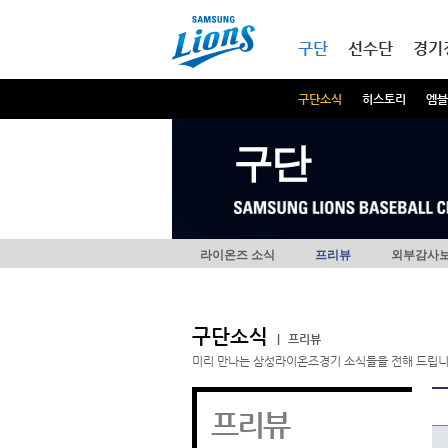
본문내용 바로가기
메인메뉴 바로가기
구단
선수단
경기
구단소식
히스토리
엠블
구단
라이온즈 소식
프리뷰
외부감사
구단소식
|
프리뷰
미리 만나는 삼성라이온즈경기 소식들을 전해 드립니
프리뷰