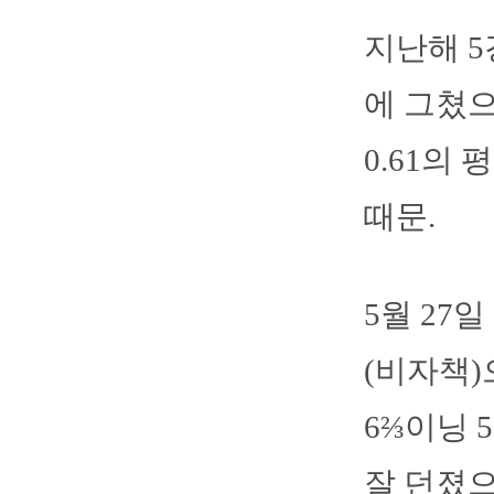
지난해 5
에 그쳤으
0.61의
때문.
5월 27
(비자책)
6⅔이닝 
잘 던졌으