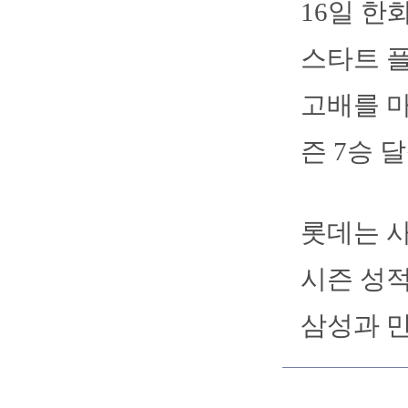
16일 한
스타트 
고배를 마
즌 7승 
롯데는 사
시즌 성적은
삼성과 만