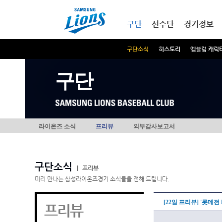
본문내용 바로가기
메인메뉴 바로가기
구단
선수단
경기정보
구단소식
히스토리
엠블럼 캐릭
구단
라이온즈 소식
프리뷰
외부감사보고서
구단소식
|
프리뷰
미리 만나는 삼성라이온즈경기 소식들을 전해 드립니다.
[22일 프리뷰] '롯데전
프리뷰