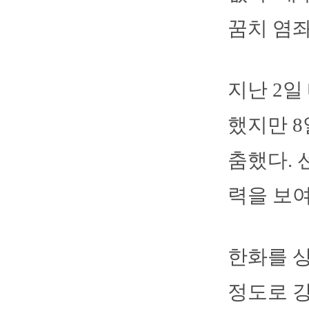
꿈치 염좌
지난 2일
했지만 8
춤했다. 
력을 보여
한화를 상
정도로 강