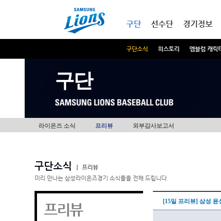
본문내용 바로가기
메인메뉴 바로가기
구단
선수단
경기정보
구단소식
히스토리
엠블럼 캐릭
구단
라이온즈 소식
프리뷰
외부감사보고서
구단소식
|
프리뷰
미리 만나는 삼성라이온즈경기 소식들을 전해 드립니다.
[15일 프리뷰] 삼성 
프리뷰