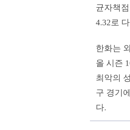
균자책점 
4.32로
한화는 
올 시즌 
최악의 성
구 경기에
다.