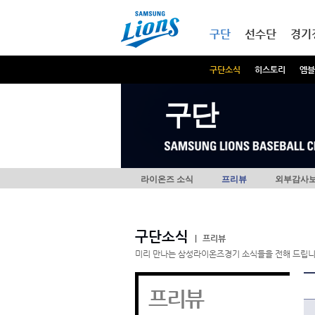
본문내용 바로가기
메인메뉴 바로가기
구단
선수단
경기
구단소식
히스토리
엠블
구단
라이온즈 소식
프리뷰
외부감사
구단소식
|
프리뷰
미리 만나는 삼성라이온즈경기 소식들을 전해 드립니
프리뷰