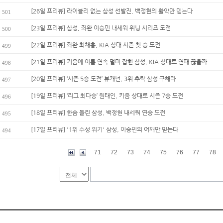
[26일 프리뷰] 라이블리 없는 삼성 선발진, 백정현의 활약만 믿는다
501
[23일 프리뷰] 삼성, 좌완 이승민 내세워 위닝 시리즈 도전
500
[22일 프리뷰] 좌완 최채흥, KIA 상대 시즌 첫 승 도전
499
[21일 프리뷰] 키움에 이틀 연속 덜미 잡힌 삼성, KIA 상대로 연패 끊을까
498
[20일 프리뷰] ‘시즌 5승 도전’ 뷰캐넌, 3위 추락 삼성 구해라
497
[19일 프리뷰] ‘리그 최다승’ 원태인, 키움 상대로 시즌 7승 도전
496
[18일 프리뷰] 한숨 돌린 삼성, 백정현 내세워 연승 도전
495
[17일 프리뷰] '1위 수성 위기' 삼성, 이승민의 어깨만 믿는다
494
71
72
73
74
75
76
77
78