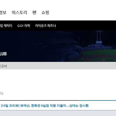
정보
히스토리
팬
쇼핑
럼 캐릭터
GO! 라팍
라이온즈 파트너
보고서
다.
[14일 프리뷰] 뷰캐넌, 한화전 8실점 악몽 지울까…상대는 장시환