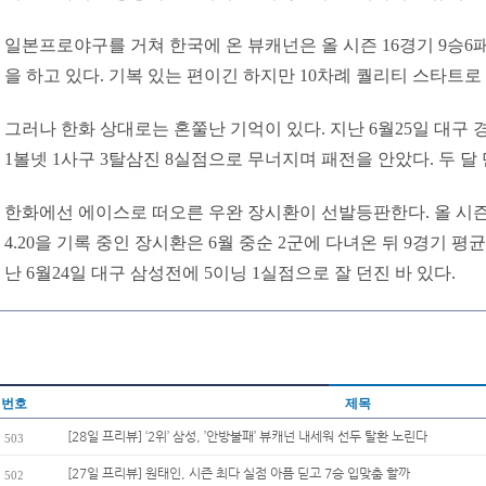
일본프로야구를 거쳐 한국에 온 뷰캐넌은 올 시즌 16경기 9승6패
을 하고 있다. 기복 있는 편이긴 하지만 10차례 퀄리티 스타트로
그러나 한화 상대로는 혼쭐난 기억이 있다. 지난 6월25일 대구 
1볼넷 1사구 3탈삼진 8실점으로 무너지며 패전을 안았다. 두 달 
한화에선 에이스로 떠오른 우완 장시환이 선발등판한다. 올 시즌
4.20을 기록 중인 장시환은 6월 중순 2군에 다녀온 뒤 9경기 평균
난 6월24일 대구 삼성전에 5이닝 1실점으로 잘 던진 바 있다.
번호
제목
[28일 프리뷰] ‘2위’ 삼성, ’안방불패’ 뷰캐넌 내세워 선두 탈환 노린다
503
[27일 프리뷰] 원태인, 시즌 최다 실점 아픔 딛고 7승 입맞춤 할까
502