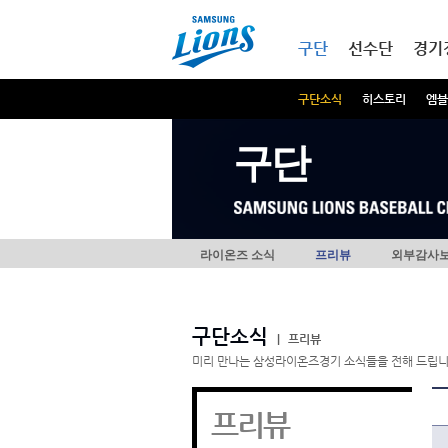
본문내용 바로가기
메인메뉴 바로가기
구단
선수단
경기
구단소식
히스토리
엠블
구단
라이온즈 소식
프리뷰
외부감사
구단소식
|
프리뷰
미리 만나는 삼성라이온즈경기 소식들을 전해 드립니
프리뷰