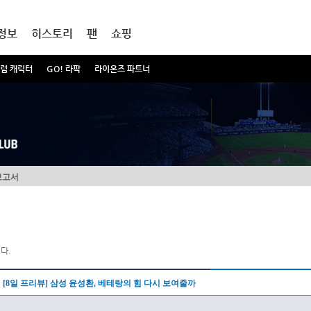
정보
히스토리
팬
쇼핑
럼 캐릭터
GO! 라팍
라이온즈 파트너
보고서
다.
[8일 프리뷰] 삼성 윤성환, 베테랑의 힘 다시 보여줄까