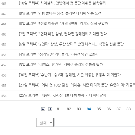
[10일 프리뷰] 라이블리, 안방에서 첫 등판 아쉬움 설욕할까
463
[9일 프리뷰] 안방 돌아온 삼성, 뷰캐넌 내세워 연승 도전
462
[8일 프리뷰] 5선발 이승민, '개막 4연패' 위기의 삼성 구할까
461
[7일 프리뷰] 3연패 빠진 삼성, 달라진 원태인에 기대를 건다
460
[6일 프리뷰] '2연패' 삼성, 두산 상대로 반전 나서나...백정현 선발 등판
459
[4일 프리뷰] '심기일전' 라이블리, 키움전 악연 끊을까
458
[3일 프리뷰] '에이스' 뷰캐넌, 개막전 승리의 선봉장 될까
457
[30일 프리뷰] ‘후반기 1승 8패’ 원태인, 시즌 최종전 유종의 미 거둘까
456
[27일 프리뷰] '데뷔 첫 10승 달성' 최채흥, 시즌 마지막 등판 '유종의 미' 거둘
455
[25일 프리뷰] 이승민, KIA 상대로 데뷔 첫승 기세 이어갈까
454
81
82
83
84
85
86
87
88