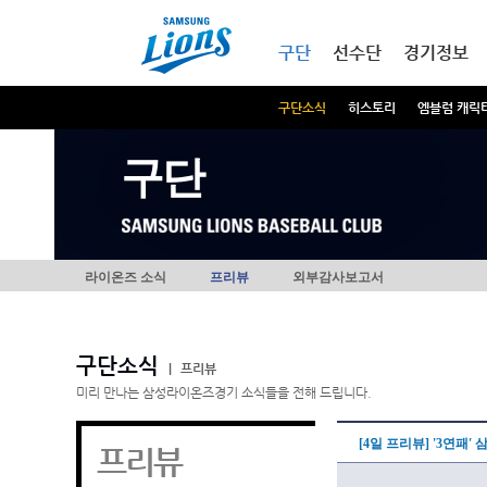
본문내용 바로가기
메인메뉴 바로가기
구단
선수단
경기정보
구단소식
히스토리
엠블럼 캐릭
구단
라이온즈 소식
프리뷰
외부감사보고서
구단소식
|
프리뷰
미리 만나는 삼성라이온즈경기 소식들을 전해 드립니다.
[4일 프리뷰] '3연패
프리뷰