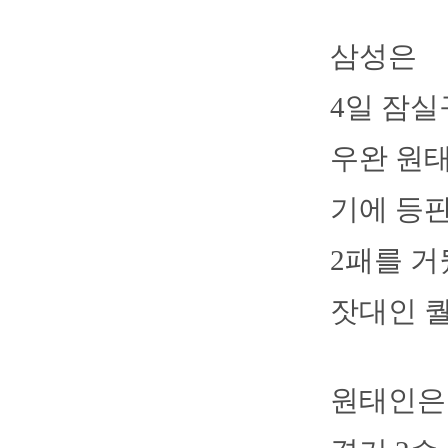
삼성은
4일 잠실
우완 원태
기에 등판
2패를 거
잣대인 
원태인은 5