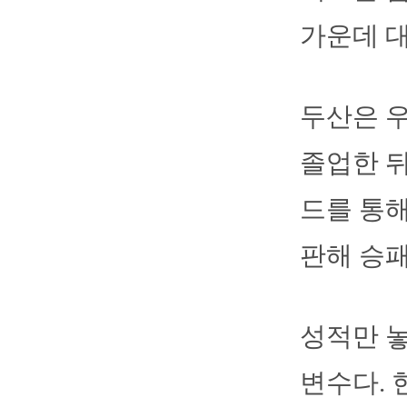
가운데 
두산은 우
졸업한 뒤
드를 통해
판해 승패
성적만 
변수다.