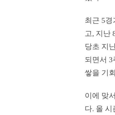
최근 5경
고, 지난
당초 지난
되면서 3
쌓을 기회
이에 맞
다. 올 