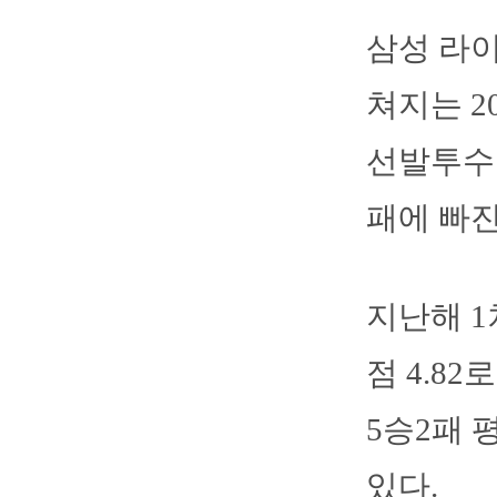
삼성 라
쳐지는 2
선발투수로
패에 빠진
지난해 1
점 4.8
5승2패 
있다.