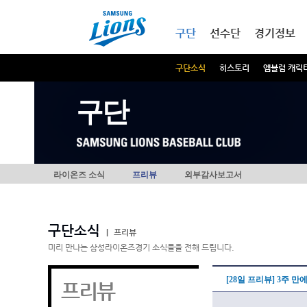
본문내용 바로가기
메인메뉴 바로가기
구단
선수단
경기정보
구단소식
히스토리
엠블럼 캐릭
구단
라이온즈 소식
프리뷰
외부감사보고서
구단소식
|
프리뷰
미리 만나는 삼성라이온즈경기 소식들을 전해 드립니다.
[28일 프리뷰] 3주 
프리뷰