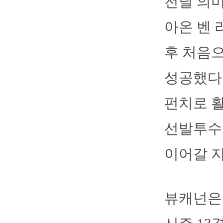
전날 의미
아온 벤 
후 처음으
성공했다.
펀치로 활
선발투수
이어갈 지
뷰캐넌은