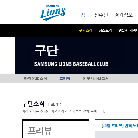
본문내용 바로가기
메인메뉴 바로가기
구단
선수단
경기정보
구단소식
히스토리
엠블럼 캐릭
구단
라이온즈 소식
프리뷰
외부감사보고서
구단소식
|
프리뷰
미리 만나는 삼성라이온즈경기 소식들을 전해 드립니다.
[26일 프리뷰] 반격 
프리뷰