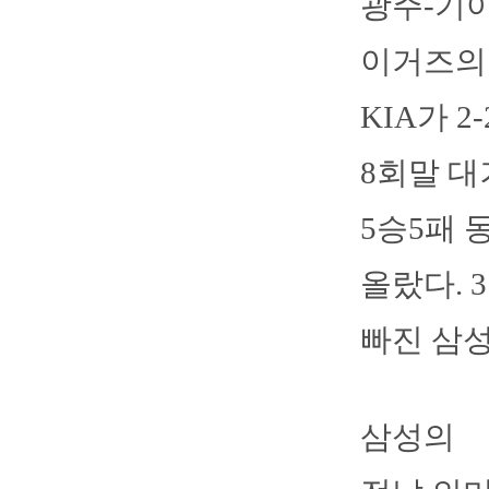
광주-기아
이거즈의 
KIA가 2
8회말 대
5승5패 
올랐다. 
빠진 삼성
삼성의