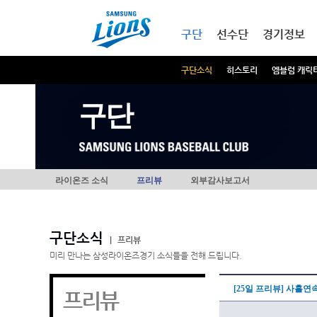
본문내용 바로가기
메인메뉴 바로가기
구단
선수단
경기정보
구단소식
히스토리
엠블럼 캐릭
구단
라이온즈 소식
프리뷰
외부감사보고서
구단소식
|
프리뷰
미리 만나는 삼성라이온즈경기 소식들을 전해 드립니다.
[25일 프리뷰] 사흘연
프리뷰