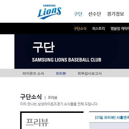
본문내용 바로가기
메인메뉴 바로가기
구단
선수단
경기정보
구단소식
히스토리
엠블럼 캐릭
구단
라이온즈 소식
프리뷰
외부감사보고서
구단소식
|
프리뷰
미리 만나는 삼성라이온즈경기 소식들을 전해 드립니다.
[25일 프리뷰] 사흘연
프리뷰