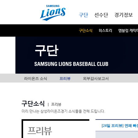
본문내용 바로가기
메인메뉴 바로가기
구단
선수단
경기정보
구단소식
히스토리
엠블럼 캐릭
구단
라이온즈 소식
프리뷰
외부감사보고서
구단소식
|
프리뷰
미리 만나는 삼성라이온즈경기 소식들을 전해 드립니다.
[24일 프리뷰] 연패 
프리뷰