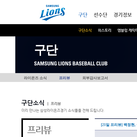
본문내용 바로가기
메인메뉴 바로가기
구단
선수단
경기정보
구단소식
히스토리
엠블럼 캐릭
구단
라이온즈 소식
프리뷰
외부감사보고서
구단소식
|
프리뷰
미리 만나는 삼성라이온즈경기 소식들을 전해 드립니다.
[21일 프리뷰] 백정현
프리뷰