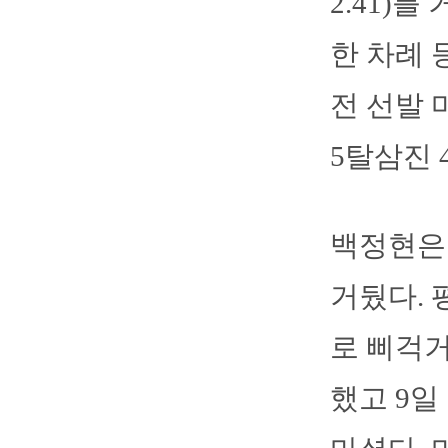
2.41)
한 차례 
전 선발 
5탈삼진 
백정현은 
거뒀다. 평
로 삐걱거
했고 9일