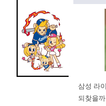
삼성 라
되찾을까