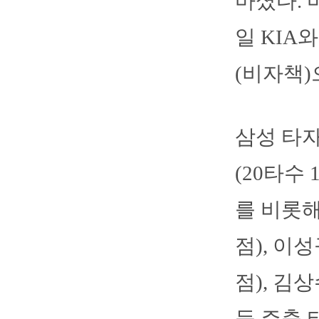
마셨다. 
일 KIA
(비자책)
삼성 타자
(20타수
를 비롯해
점), 이성
점), 김상
등 주축 