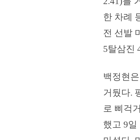
2.41)
한 차례 
전 선발 
5탈삼진 
백정현은 
거뒀다. 평
로 삐걱거
했고 9일