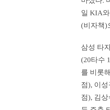
마셨다. 
일 KIA
(비자책)
삼성 타자
(20타수
를 비롯해
점), 이성
점), 김상
등 주축 