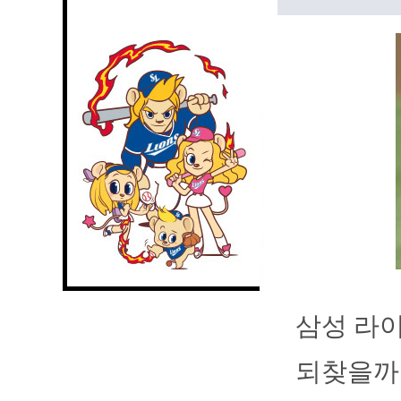
삼성 라
되찾을까