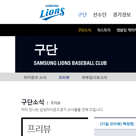
본문내용 바로가기
메인메뉴 바로가기
구단
선수단
경기정보
구단소식
히스토리
엠블럼 캐릭
구단
라이온즈 소식
프리뷰
외부감사보고서
구단소식
|
프리뷰
미리 만나는 삼성라이온즈경기 소식들을 전해 드립니다.
[21일 프리뷰] 백정현
프리뷰