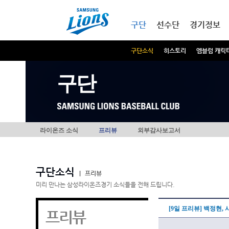
본문내용 바로가기
메인메뉴 바로가기
구단
선수단
경기정보
구단소식
히스토리
엠블럼 캐릭
구단
라이온즈 소식
프리뷰
외부감사보고서
구단소식
|
프리뷰
미리 만나는 삼성라이온즈경기 소식들을 전해 드립니다.
[9일 프리뷰] 백정현,
프리뷰