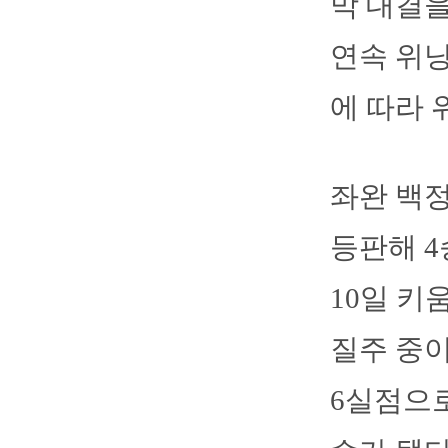
막 대결을
연속 위닝
에 따라 
좌완 백정
등판해 4
10일 키
질주 중이
6실점으